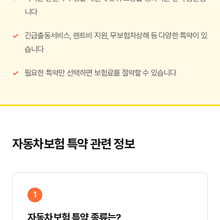
니다
긴급출동서비스, 렌트비 지원, 무보험차상해 등 다양한 특약이 있
습니다
필요한 특약만 선택하면 보험료를 절약할 수 있습니다
자동차보험 특약 관련 정보
1
자동차보험 특약 종류는?