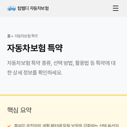
탑웹디 자동차보험
홈
>
자동차보험 특약
자동차보험 특약
자동차보험 특약 종류, 선택 방법, 활용법 등 특약에 대
한 상세 정보를 확인하세요.
핵심 요약
특약은 운전자의 생활 패턴에 맞춰 보장을 강화하는 선택 옵션입