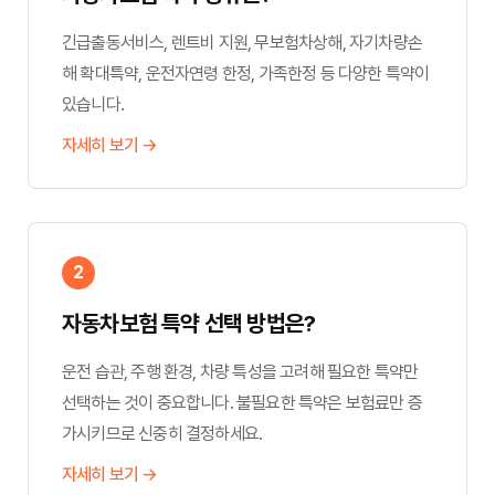
긴급출동서비스, 렌트비 지원, 무보험차상해, 자기차량손
해 확대특약, 운전자연령 한정, 가족한정 등 다양한 특약이
있습니다.
자세히 보기 →
2
자동차보험 특약 선택 방법은?
운전 습관, 주행 환경, 차량 특성을 고려해 필요한 특약만
선택하는 것이 중요합니다. 불필요한 특약은 보험료만 증
가시키므로 신중히 결정하세요.
자세히 보기 →